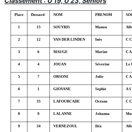
Classement : U 19, U 23, Seniors
Place
Dossard
NOM
PRENOM
SO
1
15
SOUYRIS
Manon
Alb
2
12
VAN DER LINDEN
Inès
C C
3
6
MAUGE
Marine
C A
4
4
JOUAN
Séverine
Le 
5
7
ORSONI
Julie
C A
6
1
GIOVANE
Sophie
A S
7
35
LAFOURCADE
Océane
C C
8
9
LALANNE
Johanna
Mon
9
34
VERNEZOUL
Iléa
Alb