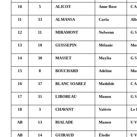
10
5
ALICOT
Anne Rose
C A
11
33
ALMANSA
Carla
Alb
12
11
MIRAMONT
Nolwenn
G S
13
10
GUISSEPIN
Mélanie
Mon
14
30
MASSET
Maylia
G S
15
8
BOUCHARD
Adeline
Mon
16
37
BLANC SOAREZ
Mathilde
C A
17
31
LIBOREAU
Manon
G S
18
3
CHAVANT
Valérie
Le 
AB
13
BIALADE
Manon
U V
AB
14
GUIRAUD
Élodie
U V