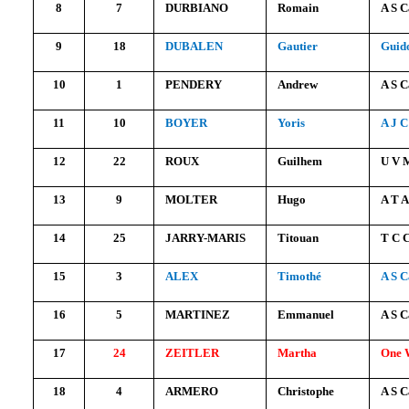
8
7
DURBIANO
Romain
A S C
9
18
DUBALEN
Gautier
Guid
10
1
PENDERY
Andrew
A S C
11
10
BOYER
Yoris
A J 
12
22
ROUX
Guilhem
U V 
13
9
MOLTER
Hugo
A T 
14
25
JARRY-MARIS
Titouan
T C 
15
3
ALEX
Timothé
A S C
16
5
MARTINEZ
Emmanuel
A S C
17
24
ZEITLER
Martha
One 
18
4
ARMERO
Christophe
A S C