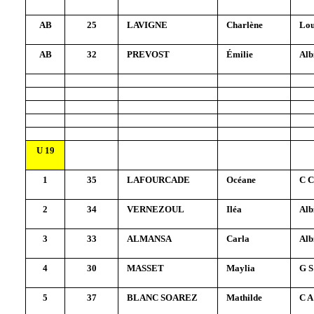
AB
25
LAVIGNE
Charlène
Lou
AB
32
PREVOST
Émilie
Alb
U 19
1
35
LAFOURCADE
Océane
C C
2
34
VERNEZOUL
Iléa
Alb
3
33
ALMANSA
Carla
Alb
4
30
MASSET
Maylia
G S
5
37
BLANC SOAREZ
Mathilde
C A