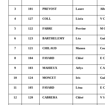
3
101
PREVOST
Laure
Alb
4
127
COLL
Lizéa
V C
5
122
FABRE
Perrine
M C
6
123
BARTHELEMY
Léa
Gui
7
121
CHILAUD
Manon
Cou
8
104
FAYARD
Chloé
E C
9
103
MAHIEUX
Aëlys
C A
10
124
MONCET
Iris
Gui
11
105
FAYARD
Léna
E C
12
120
CABRERA
Chloé
V S