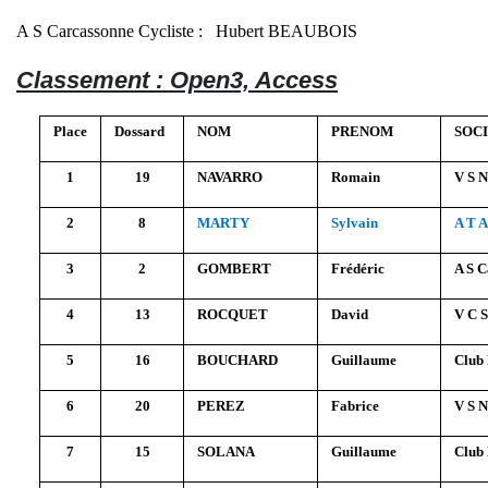
A S Carcassonne Cycliste : Hubert BEAUBOIS
Classement : Open3, Access
Place
Dossard
NOM
PRENOM
SOC
1
19
NAVARRO
Romain
V S 
2
8
MARTY
Sylvain
A T 
3
2
GOMBERT
Frédéric
A S C
4
13
ROCQUET
David
V C S
5
16
BOUCHARD
Guillaume
Club 
6
20
PEREZ
Fabrice
V S 
7
15
SOLANA
Guillaume
Club 