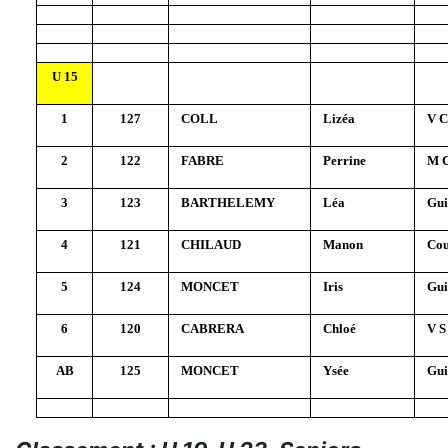
U 15
1
127
COLL
Lizéa
V C
2
122
FABRE
Perrine
M C
3
123
BARTHELEMY
Léa
Gui
4
121
CHILAUD
Manon
Cou
5
124
MONCET
Iris
Gui
6
120
CABRERA
Chloé
V S
AB
125
MONCET
Ysée
Gui