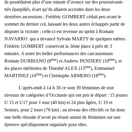
ils possédaient plus d’une minute d’avance sur des poursuivants
très éparpillés, écart qu’ils allaient accroitre dans les deux
dernières ascensions ; Frédéric GOMBERT cédait peu avant le
sommet du dernier col, laissant les deux autres échappés partir de
disputer la victoire ; celle-ci est revenue au sprint à Romain
NAVARRO qui a devancé Sylvain MARTY de quelques mètres.
Frédéric GOMBERT conservait la 3ème place à près de 3
minutes. A noter les belles performances des carcassonnais
ème
ème
Romain DURBIANO (8
) et Andrew PENDERY (10
), et
ème
les places méritoires de Timothé ALEX (15
), Emmanuel
ème
ème
MARTINEZ (16
) et Christophe ARMERO (18
).
L’après-midi à 14 h 30 ce sont 39 féminines de tout
niveaux de catégories d’Occitanie qui ont pris le départ : 15 jeunes
U 15 et U17 pour 1 tour (40 km) et 24 plus âgées, U 19 et
Seniors, pour 2 tours (76 km) ; au niveau des effectifs ce fut donc
une belle réussite d’avoir pu réunir autant de féminines sur une
épreuve spécifiquement organisée pour elles.