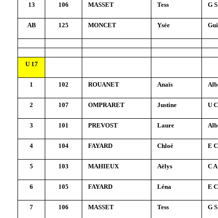
13
106
MASSET
Tess
G S
AB
125
MONCET
Ysée
Gui
U 17
1
102
ROUANET
Anaïs
Alb
2
107
OMPRARET
Justine
U C
3
101
PREVOST
Laure
Alb
4
104
FAYARD
Chloé
E C
5
103
MAHIEUX
Aëlys
C A
6
105
FAYARD
Léna
E C
7
106
MASSET
Tess
G S