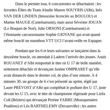
Dans le premier tour, 6 concurrentes se détachaient : les
favorites Élites du Team Abadie Manon SOUYRIS (Albi), Inès
VAN DER LINDEN (limouxine licenciée au BOULOU) et
Marine MAUGE (Castelsarrasin), mais aussi Séverine JOUAN
(Le Braquet de Noé), Julie ORSONI (Castelsarrasin) et
l’étonnante carcassonnaise Sophie GIOVANE qui avait quand
même bouclé un marathon VTT UCI l’avant-veille en Espagne.
Pendant que les 6 et leurs suivantes se lançaient dans la
deuxième boucle, on attendait à Ladern l’arrivée des jeunes. Anaïs
ROUANET d’Albi remportait le titre en U 17 de belle manière,
nettement détachée et devançant Justine OMPRARET qu’elle
avait distancée dans le dernier col, de plus d’une minute. A 4
minutes 30, un groupe de 6 s’est présenté au sprint, réglé par
Laure PREVOST d’Albi qui complétait le podium des U 17, juste
devant les U 15, avec le titre de championne régionale pour Lizéa
Coll (Béziers) qui devançait Perrine FABRE (Mousquetaires
Pradéens) et Léa BARTHELEMY (Decazeville) ; les autres