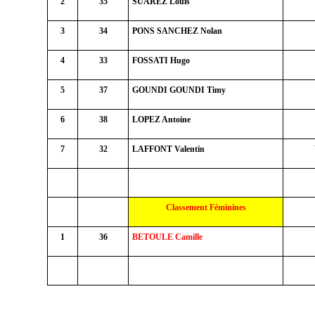
2
35
SUAREZ Louis
3
34
PONS SANCHEZ Nolan
4
33
FOSSATI Hugo
5
37
GOUNDI GOUNDI Timy
6
38
LOPEZ Antoine
7
32
LAFFONT Valentin
Classement Féminines
1
36
BETOULE Camille