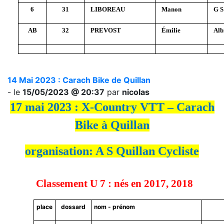
6
31
LIBOREAU
Manon
G S
AB
32
PREVOST
Émilie
Alb
14 Mai 2023 : Carach Bike de Quillan
- le
15/05/2023 @ 20:37
par
nicolas
17 mai 2023 : X-Country VTT – Carach
Bike à Quillan
organisation: A S Quillan Cycliste
Classement U 7 : nés en 2017, 2018
place
dossard
nom - prénom