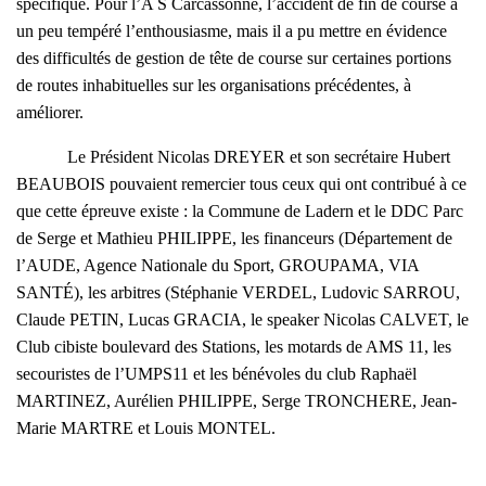
spécifique. Pour l’A S Carcassonne, l’accident de fin de course a
un peu tempéré l’enthousiasme, mais il a pu mettre en évidence
des difficultés de gestion de tête de course sur certaines portions
de routes inhabituelles sur les organisations précédentes, à
améliorer.
Le Président Nicolas DREYER et son secrétaire Hubert
BEAUBOIS pouvaient remercier tous ceux qui ont contribué à ce
que cette épreuve existe : la Commune de Ladern et le DDC Parc
de Serge et Mathieu PHILIPPE, les financeurs (Département de
l’AUDE, Agence Nationale du Sport, GROUPAMA, VIA
SANTÉ), les arbitres (Stéphanie VERDEL, Ludovic SARROU,
Claude PETIN, Lucas GRACIA, le speaker Nicolas CALVET, le
Club cibiste boulevard des Stations, les motards de AMS 11, les
secouristes de l’UMPS11 et les bénévoles du club Raphaël
MARTINEZ, Aurélien PHILIPPE, Serge TRONCHERE, Jean-
Marie MARTRE et Louis MONTEL.