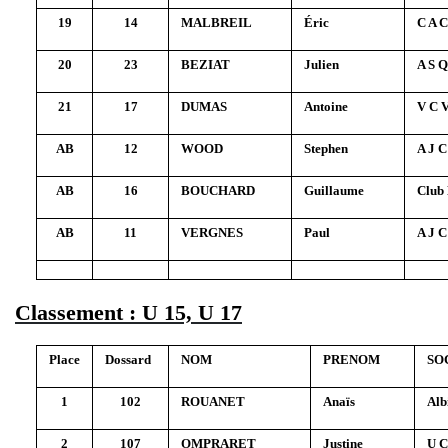
19
14
MALBREIL
Éric
C A C
20
23
BEZIAT
Julien
A S Q
21
17
DUMAS
Antoine
V C V
AB
12
WOOD
Stephen
A J 
AB
16
BOUCHARD
Guillaume
Club 
AB
11
VERGNES
Paul
A J 
Classement : U 15, U 17
Place
Dossard
NOM
PRENOM
SO
1
102
ROUANET
Anaïs
Alb
2
107
OMPRARET
Justine
U C