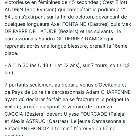
victorieuse en féminines de 45 secondes ; C’est Eliott
AUDRIN (Roc Evasion) qui complétait le podium à 2’
54’’, en s’extirpant sur la fin du peloton, devançant de
quelques longueurs Axel FONTAINE (Castres) puis Max
DE FABRE DE LATUDE (Béziers) et les suivants ; le
carcassonnais Sandro GUTIERREZ D’AMICO qui
reprenait après une longue blessure, prenait la 16ème
place.
- à 11 h 30 les U 13 (11 et 12 ans), sur 7 tours, soit (11,2
km)
7 partants seulement au départ, venus d’Occitanie et
de Pays de Loire (le carcassonnais Adam CHARPENNE
ayant dû déclarer forfait en se fracturant le poignet la
veille) ; arrivée au sprint et victoire de Lorenzo
CACCIA (Béziers) devant Ulysse FOURCADE (Palaja)
et Alexis ASTRUC (Castres). Le jeune Carcassonnais
Rafaël ANTHONIOZ a terminé l’épreuve en 6ème
position.