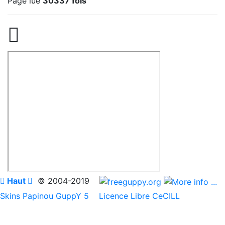
Page lue
30337 fois


Haut

© 2004-2019
Skins Papinou GuppY 5
Licence Libre CeCILL