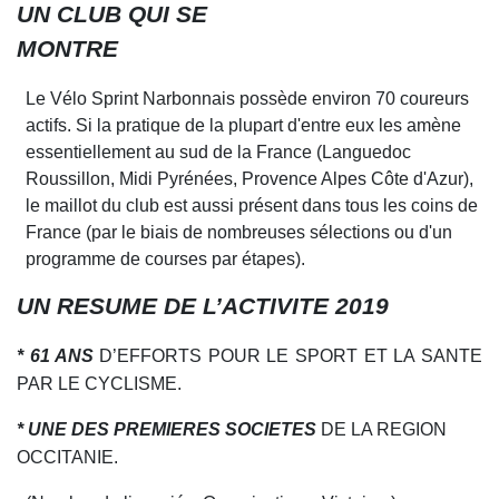
UN CLUB QUI SE
M
O
NTRE
Le Vélo Sprint Narbonnais possède environ
70
coureurs
actifs. Si la pratique de la plu
p
art d'entre eux les amène
essentiellement au sud de la France (Lang
u
edoc
Rou
s
sillon, Midi Pyrénées, Provence Alpes Côte d'Azur),
le m
a
illot du club est aussi présent dans tous les coins de
France (par le biais de nombreuses s
é
lections ou d'un
programme de courses par étapes).
UN RESUME DE L’ACTIVITE 2019
* 61 ANS
D’EFFORTS POUR LE SPORT ET LA SANTE
PAR LE CYCLISME.
* UNE DES PREMIERES SOCIETES
DE LA REGION
OCCITANIE.