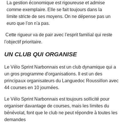
La gestion économique est rigoureuse et admise
c
o
mme exemplaire. Elle se fait toujours dans la
limite stricte de ses moyens. On ne dépense pas un
euro que l'on n
'
a pas.
Cette rigueur va de pair avec l'esprit f
a
milial qui reste
l'objectif prioritaire.
UN CLUB QUI ORGANISE
Le Vélo Sprint Narbonnais est un club dyna
m
ique qui a
un gros programme d'organisations. Il est
un des
principaux
organisateurs du Languedoc Roussillon avec
4
4 courses en 10 journées.
Le Vélo S
p
rint Narbonnais est toujours sollicité pour
or
gan
i
ser d
a
vantage de courses, mais les limites du
bénévolat, font que le club ne peut répondre à toutes les
demandes