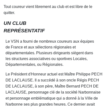
Tout coureur vient librement au club et est libre de le
quitter.
UN CLUB
REPRÉSENTATIF
Le VSN a fourni de nombreux coureurs aux équipes
de France et aux sélections régionales et
départementales. Plusieurs dirigeants siègent dans
les structures associatives ou sport
i
ves
Locales,
Départementales, ou Régionales
.
Le Président d'Honneur actuel est Maître
Philippe
PECH
DE LACLAUSE. Il a succédé à son oncle Régis PECH
DE LACLAUSE, à son père, Maître Bernard PECH DE
LACLAUSE, personnage clé de la socié
t
é Narbonnai
s
e
et personnage emblé
m
atique qui a donné à la Ville
d
e
Narbonne ses plus grandes heures. Ce dernier avait