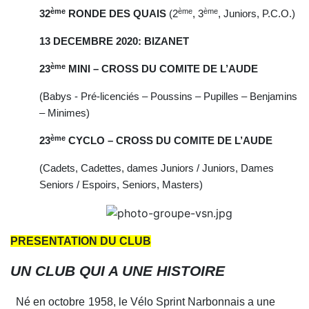
ème
ème
ème
32
RONDE DES QUAIS
(2
, 3
, Juniors, P.C.O.)
13 DECEMBRE 2020: BIZANET
ème
23
MINI – CROSS DU COMITE DE L’AUDE
(Babys - Pré-licenciés – Poussins – Pupilles – Benjamins
– Minimes)
ème
23
CYCLO – CROSS DU COMITE DE L’AUDE
(Cadets, Cadettes, dames Juniors / Juniors, Dames
Seniors / Espoirs, Seniors, Masters)
PRESENTATION DU CLUB
UN CLUB QUI A UNE H
I
STOIRE
Né en
octobre
1958, le Vélo Sprint Narbonnais a une