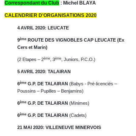
Correspondant du Club
: Michel BLAYA
CALENDRIER D'ORGANISATIONS 2020
4 AVRIL 2020: LEUCATE
ème
9
ROUTE DES VIGNOBLES CAP LEUCATE (Ex
Cers et Marin)
ème
ème
(2 Etapes – 2
, 3
, Juniors, P.C.O.)
5 AVRIL 2020: TALAIRAN
ème
6
G.P. DE TALAIRAN
(Babys - Pré-licenciés –
Poussins – Pupilles – Benjamins)
ème
6
G.P. DE TALAIRAN
(Minimes)
ème
6
G.P. DE TALAIRAN
(Cadets)
21 MAI 2020: VILLENEUVE MINERVOIS