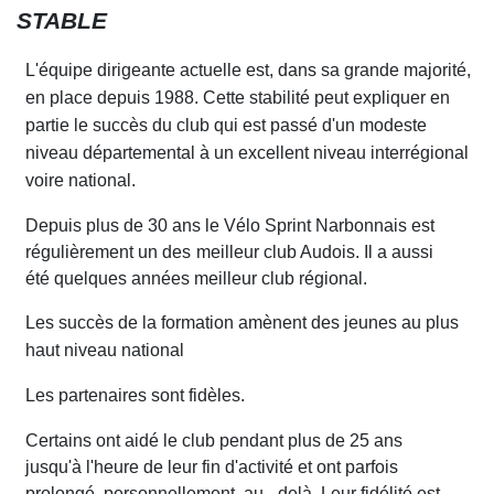
STABLE
L'équipe dirigeante a
c
tuelle est, dans sa grande majorité,
en place depuis 1988. Cette stabilité peut expli
q
uer en
partie le succès du club qui est passé d'un modeste
niveau départemental à un excellent niveau interrégional
voire national.
Dep
u
is pl
u
s de
30
ans le Vélo Sprint Narbonnais est
régulièrement
un des
meill
e
ur club Au
d
ois. Il a aussi
été quelques années meilleur club régional.
Les succès de la formation amènent des jeunes au plus
haut niveau national
Les partenaires sont fidèles.
Certains ont aidé le club pendant plus de
2
5 ans
jusqu'à l'heure de leur fin d'activité et ont parfois
prolongé, personnellement, au - delà. Leur fidéli
t
é est