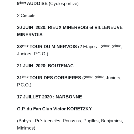
ème
9
AUDOISE
(Cyclosportive)
2 Circuits
20 JUIN 2020: RIEUX MINERVOIS et VILLENEUVE
MINERVOIS
ème
ème
ème
33
TOUR DU MINERVOIS
(2 Etapes - 2
, 3
,
Juniors, P.C.O.)
21 JUIN 2020: BOUTENAC
ème
ème
ème
31
TOUR DES CORBIERES
(2
, 3
, Juniors,
P.C.O.)
17 JUILLET 2020 : NARBONNE
G.P. du Fan Club Victor KORETZKY
(Babys - Pré-licenciés, Poussins, Pupilles, Benjamins,
Minimes)