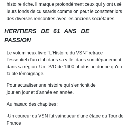
histoire riche. Il marque profondément ceux qui y ont usé
leurs fonds de cuissards comme
on
peut le constater lors
des diverses rencontres avec les anciens
sociétaires.
HERITIERS DE
61
ANS DE
PASSION
Le volumi
n
eux livre ''
L
'Histoire du VSN'' retrace
l'essentiel d'un cl
u
b dans sa ville, dans son département,
dans sa région. Un DVD de 1400 photos ne donne qu'un
faible témoignage.
Pour actualiser une hi
st
oire qui s'enri
c
hit de
jour en jour et d'année en année.
Au hasard des chapitres :
-Un coureur du VSN fut vainqueur d'une étape du Tour de
France